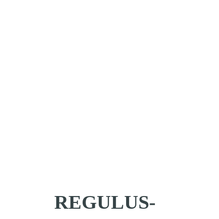
Regionale Verbu
im interdiszipli
REGULUS-