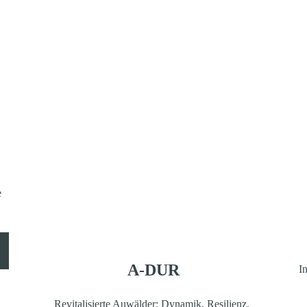
 
A-DUR
I
Revitalisierte Auwälder: Dynamik, Resilienz, 