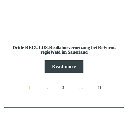
Dritte REGULUS-Reallaborvernetzung bei ReForm-
regioWald im Sauerland
Read more
1
2
3
…
11