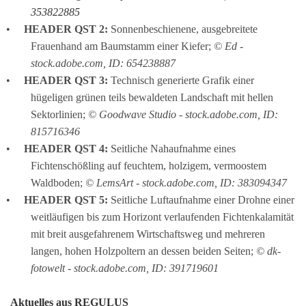
353822885
HEADER QST 2:
 Sonnenbeschienene, ausgebreitete 
Frauenhand am Baumstamm einer Kiefer; 
© Ed - 
stock.adobe.com, ID: 654238887
HEADER QST 3:
 Technisch generierte Grafik einer 
hügeligen grünen teils bewaldeten Landschaft mit hellen 
Sektorlinien; 
© Goodwave Studio - stock.adobe.com, ID: 
815716346
HEADER QST 4:
 Seitliche Nahaufnahme eines 
Fichtenschößling auf feuchtem, holzigem, vermoostem 
Waldboden; 
© LemsArt - stock.adobe.com, ID: 383094347
HEADER QST 5:
 Seitliche Luftaufnahme einer Drohne einer 
weitläufigen bis zum Horizont verlaufenden Fichtenkalamität 
mit breit ausgefahrenem Wirtschaftsweg und mehreren 
langen, hohen Holzpoltern an dessen beiden Seiten; 
© dk-
fotowelt - stock.adobe.com, ID: 391719601
Aktuelles aus REGULUS