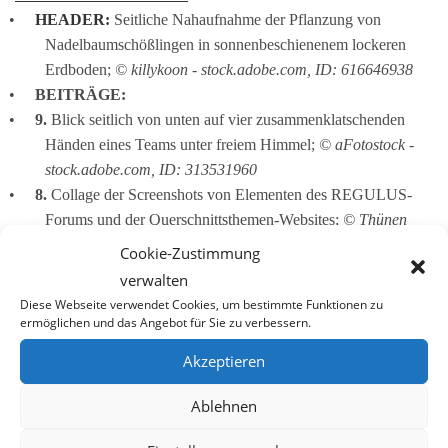
HEADER:
 Seitliche Nahaufnahme der Pflanzung von 
Nadelbaumschößlingen in sonnenbeschienenem lockeren 
Erdboden; 
© killykoon - stock.adobe.com, ID: 616646938
BEITRÄGE:
9. 
Blick seitlich von unten auf vier zusammenklatschenden 
Händen eines Teams unter freiem Himmel; 
© aFotostock - 
stock.adobe.com, ID: 313531960
8. 
Collage der Screenshots von Elementen des REGULUS-
Forums und der Querschnittsthemen-Websites; 
© Thünen 
Institut für Holzforschung
Cookie-Zustimmung
7. 
Prof. Dr. Kleinschmit auf der Bühne der IUFRO 
verwalten
Weltkonferenz in Stockholm zur Antrittsrede als Präsidentin; 
Diese Webseite verwendet Cookies, um bestimmte Funktionen zu
© Andy Selter
ermöglichen und das Angebot für Sie zu verbessern.
6.
 Gruppenbild der REGULUS-Teilnehmenden vor dem 
Akzeptieren
mannshohen IUFRO Holzlogo und Treffpunkt vor den 
Victoriahallen der IUFRO Weltkonferenz; 
© Andy Selter
Ablehnen
5.
 Artikel auf Seite 172, Ausgabe Nr. 10 des Holzzentralblattes 
2023, 
© DRW-Verlag Weinbrenner GmbH & Co. KG