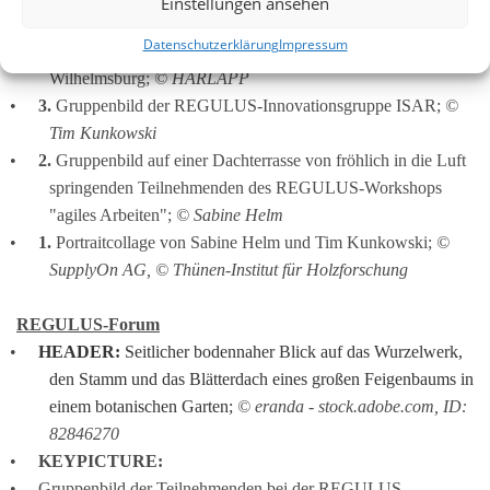
Einstellungen ansehen
4.
 Gruppenbild der Teilnehmenden bei der REGULUS 
Datenschutzerklärung
Impressum
Statuskonferenz 2023 vor dem Wälderhaus in Hamburg 
Wilhelmsburg; 
© HARLAPP
3.
 Gruppenbild der REGULUS-Innovationsgruppe ISAR; 
© 
Tim Kunkowski
2.
 Gruppenbild auf einer Dachterrasse von fröhlich in die Luft 
springenden Teilnehmenden des REGULUS-Workshops 
"agiles Arbeiten"; 
© Sabine Helm
1.
 Portraitcollage von Sabine Helm und Tim Kunkowski; 
© 
SupplyOn AG, © Thünen-Institut für Holzforschung
REGULUS-Forum
HEADER:
 Seitlicher bodennaher Blick auf das Wurzelwerk, 
den Stamm und das Blätterdach eines großen Feigenbaums in 
einem botanischen Garten; 
© eranda - stock.adobe.com, ID: 
82846270
KEYPICTURE:
Gruppenbild der Teilnehmenden bei der REGULUS 