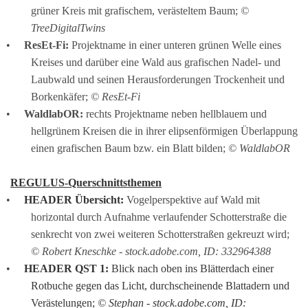
grüner Kreis mit grafischem, verästeltem Baum; 
© 
TreeDigitalTwins
ResEt-Fi:
 Projektname in einer unteren grünen Welle eines 
Kreises und darüber eine Wald aus grafischen Nadel- und 
Laubwald und seinen Herausforderungen Trockenheit und 
Borkenkäfer; 
© ResEt-Fi
WaldlabOR:
 rechts Projektname neben hellblauem und 
hellgrünem Kreisen die in ihrer elipsenförmigen Überlappung 
einen grafischen Baum bzw. ein Blatt bilden; 
© WaldlabOR
REGULUS-Querschnittsthemen
HEADER Übersicht:
Vogelperspektive auf Wald mit 
horizontal durch Aufnahme verlaufender Schotterstraße die 
senkrecht von zwei weiteren Schotterstraßen gekreuzt wird; 
© Robert Kneschke - stock.adobe.com, ID: 332964388
HEADER QST 1:
 Blick nach oben ins Blätterdach einer 
Rotbuche gegen das Licht, durchscheinende Blattadern und 
Verästelungen; 
© Stephan - stock.adobe.com, ID: 