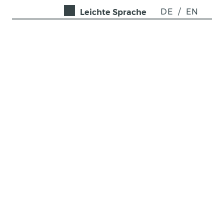
DE
/
EN
Leichte Sprache
ÜBER REGULUS 
Zusammenarbeit in der 
Wald- und 
Holzforschung