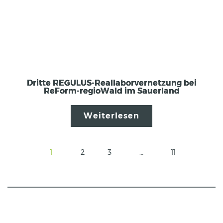
Dritte REGULUS-Reallaborvernetzung bei
ReForm-regioWald im Sauerland
Weiterlesen
1
2
3
…
11