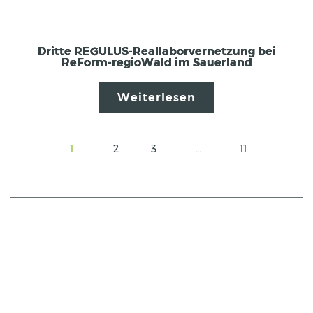
Dritte REGULUS-Reallaborvernetzung bei
ReForm-regioWald im Sauerland
Weiterlesen
1
2
3
…
11